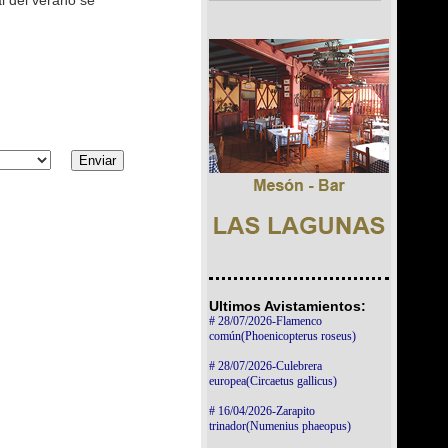
l del verano se
Ultimos Avistamientos:
# 28/07/2026-Flamenco
común(Phoenicopterus roseus)
# 28/07/2026-Culebrera
europea(Circaetus gallicus)
# 16/04/2026-Zarapito
trinador(Numenius phaeopus)