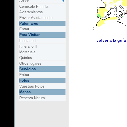
Ansar
Cernícalo Primilla
Avistamientos
Enviar Avistamiento
Palomares
Entrar
Para Visitar
volver a la guía
Itinerario I
Itinerario II
Moreruela
Quintos
Otros lugares
Servicios
Entrar
Fotos
Vuestras Fotos
Mapas
Reserva Natural