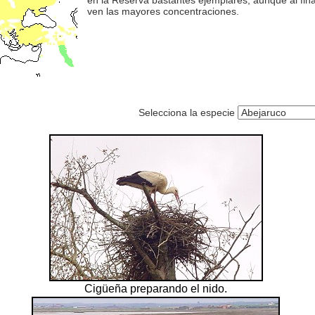
en la Reserva bastantes ejemplares, aunque al fina
ven las mayores concentraciones.
Selecciona la especie
Cigüeña preparando el nido.