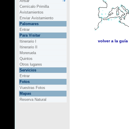
Ansar
Cernícalo Primilla
Avistamientos
Enviar Avistamiento
Palomares
Entrar
Para Visitar
volver a la guía
Itinerario I
Itinerario II
Moreruela
Quintos
Otros lugares
Servicios
Entrar
Fotos
Vuestras Fotos
Mapas
Reserva Natural