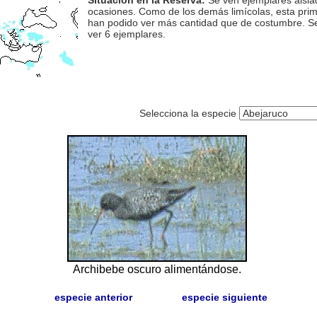
Situación en la Reserva:
Se ven ejemplares aisla
ocasiones. Como de los demás limícolas, esta pri
han podido ver más cantidad que de costumbre. Se
ver 6 ejemplares.
Selecciona la especie
Archibebe oscuro alimentándose.
especie anterior
especie siguiente