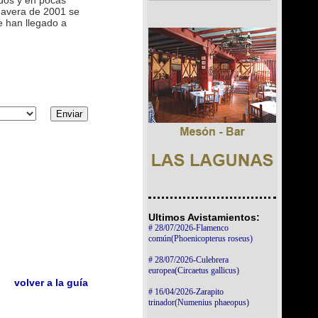
dos y en pocas
mavera de 2001 se
 han llegado a
Ultimos Avistamientos:
# 28/07/2026-Flamenco
común(Phoenicopterus roseus)
# 28/07/2026-Culebrera
europea(Circaetus gallicus)
volver a la guía
# 16/04/2026-Zarapito
trinador(Numenius phaeopus)