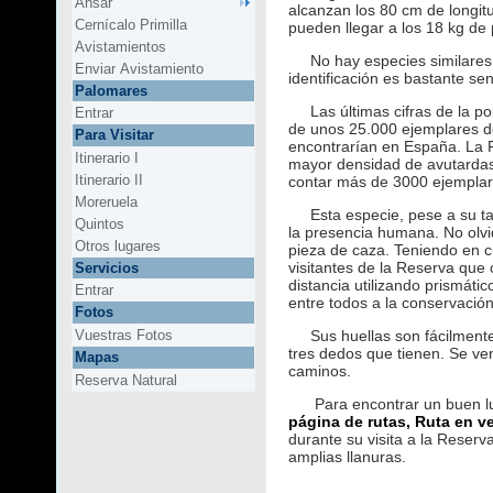
Ansar
alcanzan los 80 cm de longi
Cernícalo Primilla
pueden llegar a los 18 kg de
Avistamientos
No hay especies similares e
Enviar Avistamiento
identificación es bastante senc
Palomares
Las últimas cifras de la po
Entrar
de unos 25.000 ejemplares d
Para Visitar
encontrarían en España. La Re
Itinerario I
mayor densidad de avutarda
Itinerario II
contar más de 3000 ejemplare
Moreruela
Esta especie, pese a su tam
Quintos
la presencia humana. No olv
Otros lugares
pieza de caza. Teniendo en 
visitantes de la Reserva que
Servicios
distancia utilizando prismátic
Entrar
entre todos a la conservación
Fotos
Vuestras Fotos
Sus huellas son fácilmente 
tres dedos que tienen. Se ve
Mapas
caminos.
Reserva Natural
Para encontrar un buen lug
página de rutas, Ruta en v
durante su visita a la Reserv
amplias llanuras.