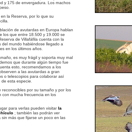
tud y 175 de envergadura. Los machos
 peso.
n la Reserva, por lo que su
illa.
blación de avutardas en Europa hablan
e los que entre 18.500 y 19.000 se
serva de Villafáfila cuenta con la
s del mundo habiéndose llegado a
s en los últimos años.
año, es muy frágil y soporta muy mal
idemos que durante algún tiempo fue
cuenta esto, recomendamos a los
 observen a las avutardas a gran
os o telescopios para colaborar así
 de esta especie.
reconocibles por su tamaño y por los
n con mucha frecuencia en los
ar para verlas pueden visitar
la
ehículo
; también las podrán ver
a sin más que fijarse un poco en las