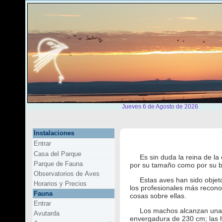
Jueves 6 de Agosto de 2026
Instalaciones
Entrar
Casa del Parque
Es sin duda la reina de la 
Parque de Fauna
por su tamaño como por su b
Observatorios de Aves
Estas aves han sido objeto 
Horarios y Precios
los profesionales más recono
Fauna
cosas sobre ellas.
Entrar
Los machos alcanzan una l
Avutarda
envergadura de 230 cm; las