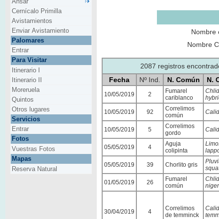
Ansar
Cernícalo Primilla
Avistamientos
Enviar Avistamiento
Nombre 
Palomares
Nombre Ci
Entrar
Para Visitar
2087 registros encontra
Itinerario I
Fecha
Nº Ind.
N. Común
N. 
Itinerario II
Moreruela
Fumarel
Chli
10/05/2019
2
cariblanco
hybr
Quintos
Correlimos
Otros lugares
10/05/2019
92
Calid
común
Servicios
Correlimos
Entrar
10/05/2019
5
Calid
gordo
Fotos
Aguja
Limo
05/05/2019
4
Vuestras Fotos
colipinta
lapp
Mapas
Pluvi
05/05/2019
39
Chorlito gris
squa
Reserva Natural
Fumarel
Chli
01/05/2019
26
común
niger
Correlimos
Calid
30/04/2019
4
de temminck
temm