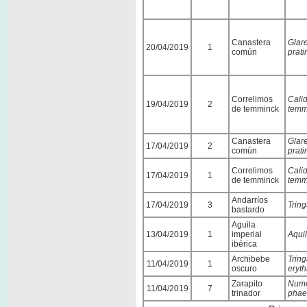
Canastera
Glar
20/04/2019
1
común
prati
Correlimos
Calid
19/04/2019
2
de temminck
temm
Canastera
Glar
17/04/2019
2
común
prati
Correlimos
Calid
17/04/2019
1
de temminck
temm
Andarríos
17/04/2019
3
Tring
bastardo
Aguila
13/04/2019
1
imperial
Aquil
ibérica
Archibebe
Trin
11/04/2019
1
oscuro
eryt
Zarapito
Nume
11/04/2019
7
trinador
phae