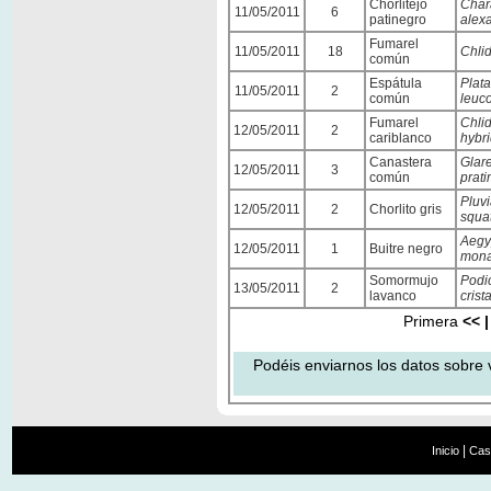
Chorlitejo
Char
11/05/2011
6
patinegro
alex
Fumarel
11/05/2011
18
Chli
común
Espátula
Plat
11/05/2011
2
común
leuc
Fumarel
Chli
12/05/2011
2
cariblanco
hybr
Canastera
Glar
12/05/2011
3
común
prati
Pluvi
12/05/2011
2
Chorlito gris
squa
Aegy
12/05/2011
1
Buitre negro
mon
Somormujo
Podi
13/05/2011
2
lavanco
crist
Primera
<< |
Podéis enviarnos los datos sobre 
|
Inicio
Cas