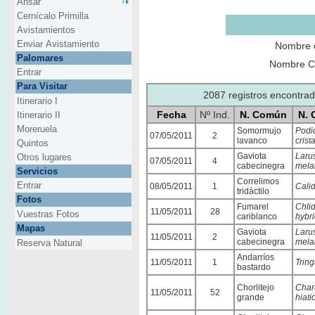
Ansar
Cernícalo Primilla
Avistamientos
Enviar Avistamiento
Nombre 
Palomares
Nombre Ci
Entrar
Para Visitar
2087 registros encontra
Itinerario I
Fecha
Nº Ind.
N. Común
N. 
Itinerario II
Moreruela
Somormujo
Podi
07/05/2011
2
lavanco
crist
Quintos
Gaviota
Laru
Otros lugares
07/05/2011
4
cabecinegra
mela
Servicios
Correlimos
Entrar
08/05/2011
1
Calid
tridáctilo
Fotos
Fumarel
Chli
11/05/2011
28
Vuestras Fotos
cariblanco
hybr
Mapas
Gaviota
Laru
11/05/2011
2
cabecinegra
mela
Reserva Natural
Andarríos
11/05/2011
1
Tring
bastardo
Chorlitejo
Char
11/05/2011
52
grande
hiati