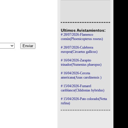
Ultimos Avistamientos:
# 28/07/2026-Flamenco
común(Phoenicopterus roseus)
# 28/07/2026-Culebrera
europea(Circaetus gallicus)
# 16/04/2026-Zarapito
trinador(Numenius phaeopus)
# 16/04/2026-Cerceta
americana(Anas carolinensis )
# 15/04/2026-Fumarel
cariblanco(Chlidonias hybridus)
# 15/04/2026-Pato colorado(Netta
rufina)