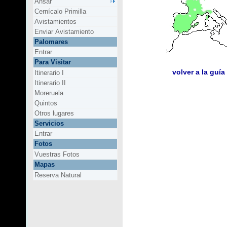
Ansar
Cernícalo Primilla
Avistamientos
Enviar Avistamiento
Palomares
Entrar
Para Visitar
volver a la guía
Itinerario I
Itinerario II
Moreruela
Quintos
Otros lugares
Servicios
Entrar
Fotos
Vuestras Fotos
Mapas
Reserva Natural