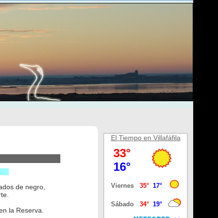
El Tiempo en Villafáfila
yados de negro,
te.
n la Reserva.